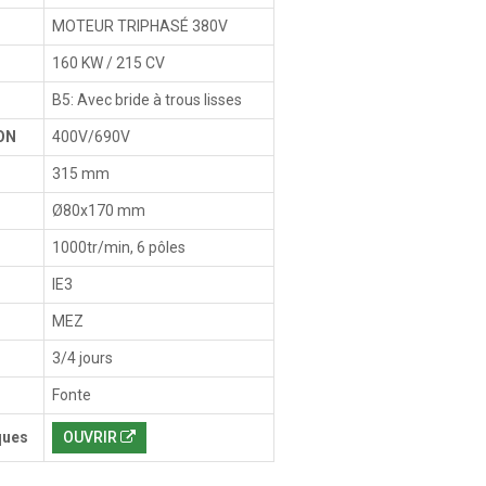
MOTEUR TRIPHASÉ 380V
160 KW / 215 CV
B5: Avec bride à trous lisses
ON
400V/690V
315 mm
Ø80x170 mm
1000tr/min, 6 pôles
IE3
MEZ
3/4 jours
Fonte
ques
OUVRIR