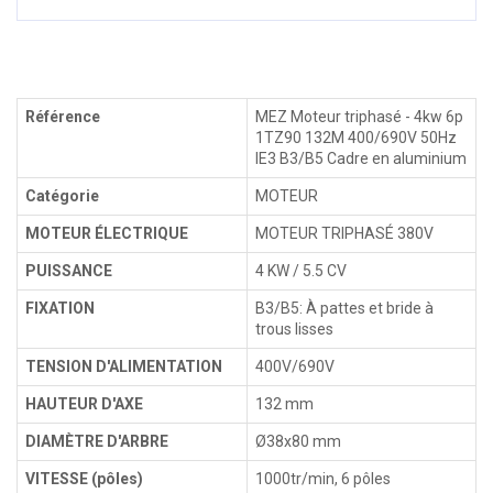
Référence
MEZ Moteur triphasé - 4kw 6p
1TZ90 132M 400/690V 50Hz
IE3 B3/B5 Cadre en aluminium
Catégorie
MOTEUR
MOTEUR ÉLECTRIQUE
MOTEUR TRIPHASÉ 380V
PUISSANCE
4 KW / 5.5 CV
FIXATION
B3/B5: À pattes et bride à
trous lisses
TENSION D'ALIMENTATION
400V/690V
HAUTEUR D'AXE
132 mm
DIAMÈTRE D'ARBRE
Ø38x80 mm
VITESSE (pôles)
1000tr/min, 6 pôles