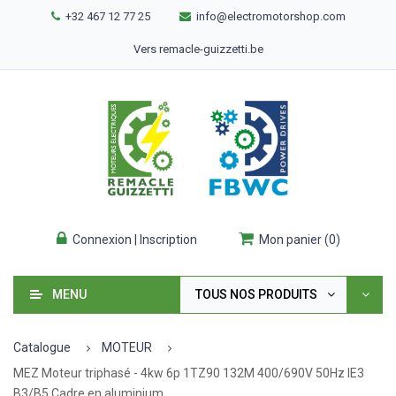
+32 467 12 77 25
info@electromotorshop.com
Vers remacle-guizzetti.be
Connexion | Inscription
Mon panier
(
0
)
MENU
TOUS NOS PRODUITS
Catalogue
MOTEUR
MEZ Moteur triphasé - 4kw 6p 1TZ90 132M 400/690V 50Hz IE3
B3/B5 Cadre en aluminium