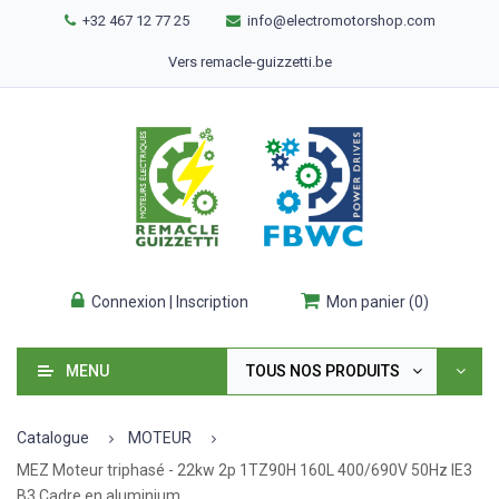
+32 467 12 77 25
info@electromotorshop.com
Vers remacle-guizzetti.be
Connexion | Inscription
Mon panier
(
0
)
MENU
TOUS NOS PRODUITS
Catalogue
MOTEUR
MEZ Moteur triphasé - 22kw 2p 1TZ90H 160L 400/690V 50Hz IE3
B3 Cadre en aluminium