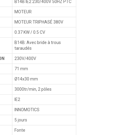
B14B IE2 230/400V 50HZ PTC
MOTEUR
MOTEUR TRIPHASÉ 380V
0.37 KW / 0.5 CV
B14B: Avec bride à trous
taraudés
ON
230V/400V
71 mm
Ø14x30 mm
3000tr/min, 2 pôles
IE2
INNOMOTICS
5 jours
Fonte