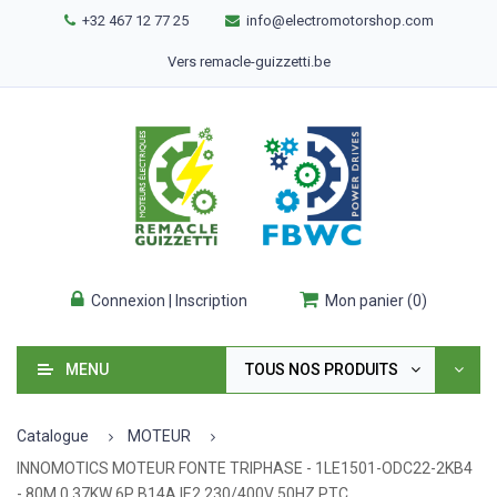
+32 467 12 77 25
info@electromotorshop.com
Vers remacle-guizzetti.be
Connexion | Inscription
Mon panier
(
0
)
MENU
TOUS NOS PRODUITS
Catalogue
MOTEUR
INNOMOTICS MOTEUR FONTE TRIPHASE - 1LE1501-ODC22-2KB4
- 80M 0.37KW 6P B14A IE2 230/400V 50HZ PTC