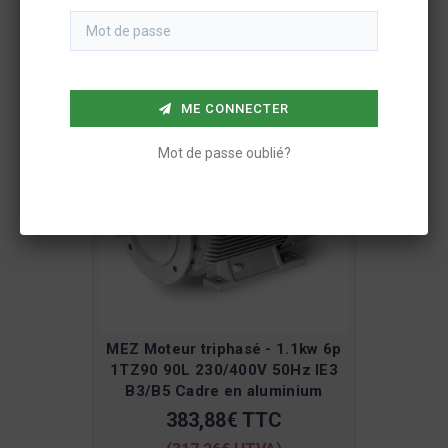
(245,03€ HTVA)
ME CONNECTER
Mot de passe oublié?
MEZ Moteur triphasé - 1.1kw 6p
1TZ90 90L 230/400V 50Hz IE3
B3/B5 Cadre en aluminium
383,88€ TTC