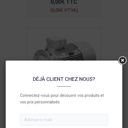
0,00€ TTC
(0,00€ HTVA)
DÉJÀ CLIENT CHEZ NOUS?
Connectez-vous pour découvrir vos produits et
vos prix personnalisés.
MEZ Moteur triphasé - 0.75kw 6p
1TZ90 90S 230/400V 50Hz IE3
B3/B5 Cadre en aluminium
296,48€ TTC