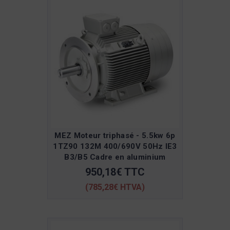
MEZ Moteur triphasé - 5.5kw 6p
1TZ90 132M 400/690V 50Hz IE3
B3/B5 Cadre en aluminium
950,18€ TTC
(785,28€ HTVA)