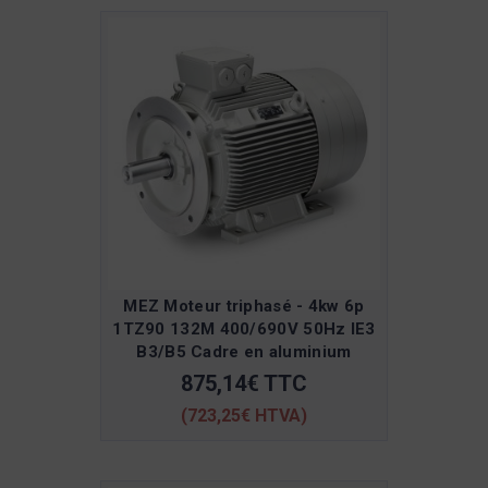
MEZ Moteur triphasé - 4kw 6p
1TZ90 132M 400/690V 50Hz IE3
B3/B5 Cadre en aluminium
875,14€ TTC
(723,25€ HTVA)