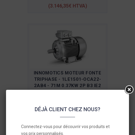
(3.146,35€ HTVA)
INNOMOTICS MOTEUR FONTE
TRIPHASE - 1LE1501-OCA22-
2AB4 - 71M 0.37KW 2P B3 IE2
230/400V 50HZ PTC
235,96€ TTC
DÉJÀ CLIENT CHEZ NOUS?
(195,01€ HTVA)
Connectez-vous pour découvrir vos produits et
vos prix personnalisés.